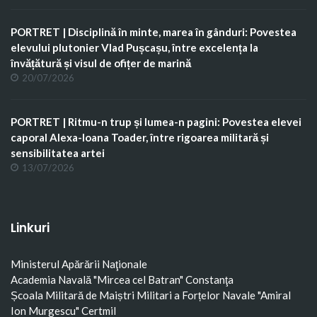
PORTRET | Disciplină în minte, marea în gânduri: Povestea
elevului plutonier Vlad Pușcașu, între excelența la
învățătură și visul de ofițer de marină
20/07/2026
PORTRET | Ritmu-n trup și lumea-n pagini: Povestea elevei
caporal Alexa-Ioana Toader, între rigoarea militară și
sensibilitatea artei
13/07/2026
Linkuri
Ministerul Apărării Naţionale
Academia Navală "Mircea cel Batran" Constanţa
Școala Militară de Maiștri Militari a Forțelor Navale "Amiral
Ion Murgescu"
Certmil