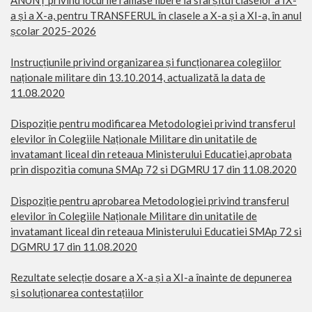
ANUNȚ privind locurile ramase libere la sfarșitul claselor a IX-
a și a X-a, pentru TRANSFERUL în clasele a X-a și a XI-a, în anul
școlar 2025-2026
Instrucțiunile privind organizarea și funcționarea colegiilor
naționale militare din 13.10.2014, actualizată la data de
11.08.2020
Dispoziție pentru modificarea Metodologiei privind transferul
elevilor în Colegiile Naționale Militare din unitatile de
invatamant liceal din reteaua Ministerului Educatiei,aprobata
prin dispozitia comuna SMAp 72 si DGMRU 17 din 11.08.2020
Dispoziție pentru aprobarea Metodologiei privind transferul
elevilor în Colegiile Naționale Militare din unitatile de
invatamant liceal din reteaua Ministerului Educatiei SMAp 72 si
DGMRU 17 din 11.08.2020
Rezultate selecție dosare a X-a și a XI-a înainte de depunerea
și soluționarea contestațiilor