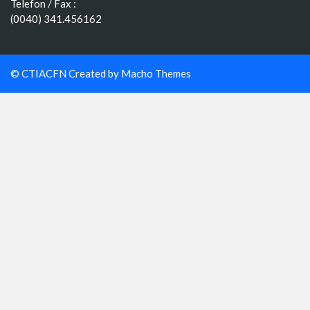
Telefon / Fax :
(0040) 341.456162
© CTIACFN Created by
Macho Themes