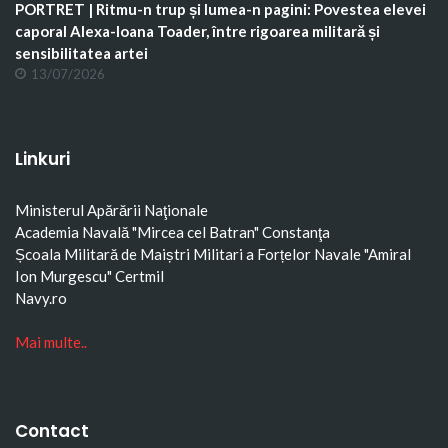
PORTRET | Ritmu-n trup și lumea-n pagini: Povestea elevei
caporal Alexa-Ioana Toader, între rigoarea militară și
sensibilitatea artei
13/07/2026
Linkuri
Ministerul Apărării Naţionale
Academia Navală "Mircea cel Batran" Constanţa
Școala Militară de Maiștri Militari a Forțelor Navale "Amiral
Ion Murgescu"
Certmil
Navy.ro
Mai multe..
Contact