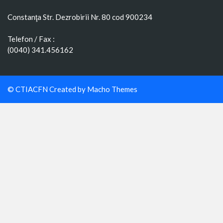
Constanţa Str. Dezrobirii Nr. 80 cod 900234
Telefon / Fax :
(0040) 341.456162
© CTIACFN Created by
Macho Themes