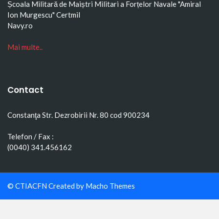
Școala Militară de Maiștri Militari a Forțelor Navale "Amiral
Ion Murgescu"
Certmil
Navy.ro
Mai multe..
Contact
Constanţa Str. Dezrobirii Nr. 80 cod 900234
Telefon / Fax :
(0040) 341.456162
© CTIACFN Created by
Macho Themes