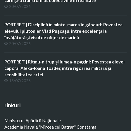
care și-a transformat obiectivele în realitate
20/07/2026
PORTRET | Disciplină în minte, marea în gânduri: Povestea
elevului plutonier Vlad Pușcașu, între excelența la
învățătură și visul de ofițer de marină
20/07/2026
PORTRET | Ritmu-n trup și lumea-n pagini: Povestea elevei
caporal Alexa-Ioana Toader, între rigoarea militară și
sensibilitatea artei
13/07/2026
Linkuri
Ministerul Apărării Naţionale
Academia Navală "Mircea cel Batran" Constanţa