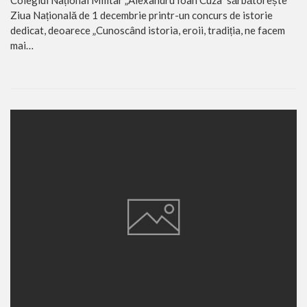
Ziua Națională de 1 decembrie printr-un concurs de istorie
dedicat, deoarece „Cunoscând istoria, eroii, tradiția, ne facem
mai…