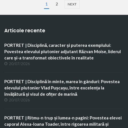
1
2
NEXT
Articole recente
PORTRET | Disciplină, caracter și puterea exemplului:
Povestea elevului plutonier adjutant Răzvan Moise, liderul
care și-a transformat obiectivele în realitate
20/07/2026
PORTRET | Disciplină în minte, marea în gânduri: Povestea
elevului plutonier Vlad Pușcașu, între excelența la
învățătură și visul de ofițer de marină
20/07/2026
PORTRET | Ritmu-n trup și lumea-n pagini: Povestea elevei
caporal Alexa-Ioana Toader, între rigoarea militară și