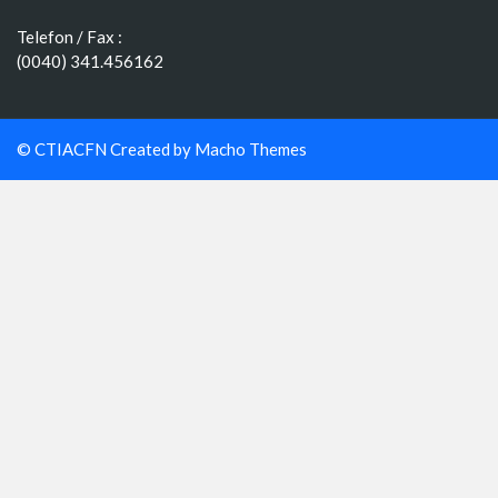
Telefon / Fax :
(0040) 341.456162
© CTIACFN Created by
Macho Themes