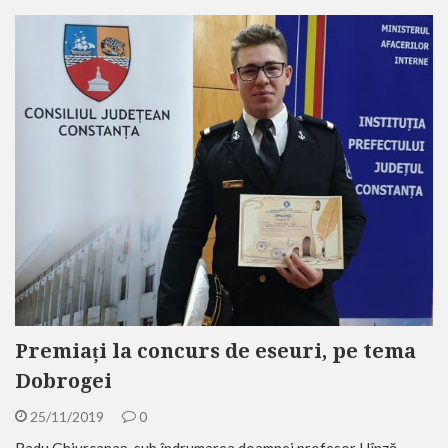
Premiați la concurs de eseuri, pe tema
Dobrogei
25/11/2019
0
Radu Ghiurcanaș, sub îndrumarea doamnei profesor Hînză