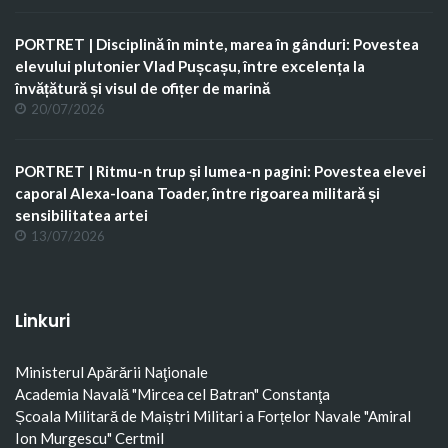
PORTRET | Disciplină în minte, marea în gânduri: Povestea
elevului plutonier Vlad Pușcașu, între excelența la
învățătură și visul de ofițer de marină
20/07/2026
PORTRET | Ritmu-n trup și lumea-n pagini: Povestea elevei
caporal Alexa-Ioana Toader, între rigoarea militară și
sensibilitatea artei
13/07/2026
Linkuri
Ministerul Apărării Naţionale
Academia Navală "Mircea cel Batran" Constanţa
Școala Militară de Maiștri Militari a Forțelor Navale "Amiral
Ion Murgescu"
Certmil