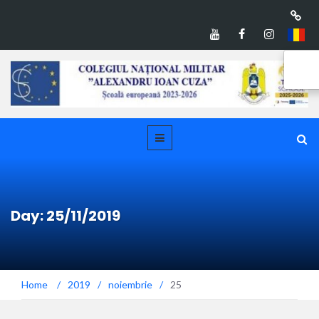
Day: 25/11/2019
Home
/
2019
/
noiembrie
/
25