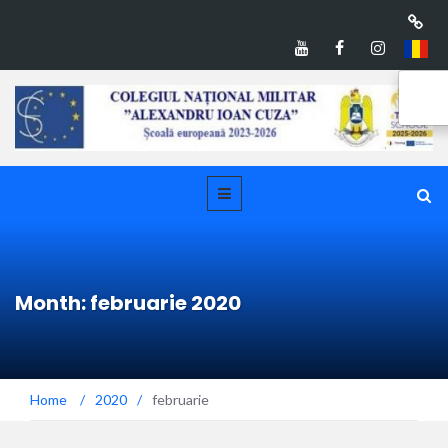
Month: februarie 2020
Home
/
2020
/
februarie