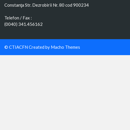
Constanţa Str. Dezrobirii Nr. 80 cod 900234
Telefon / Fax :
(0040) 341.456162
© CTIACFN Created by
Macho Themes