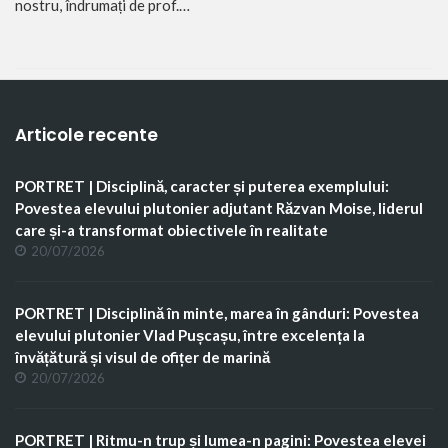
nostru, îndrumați de prof.…
Articole recente
PORTRET | Disciplină, caracter și puterea exemplului:
Povestea elevului plutonier adjutant Răzvan Moise, liderul
care și-a transformat obiectivele în realitate
20/07/2026
PORTRET | Disciplină în minte, marea în gânduri: Povestea
elevului plutonier Vlad Pușcașu, între excelența la
învățătură și visul de ofițer de marină
20/07/2026
PORTRET | Ritmu-n trup și lumea-n pagini: Povestea elevei