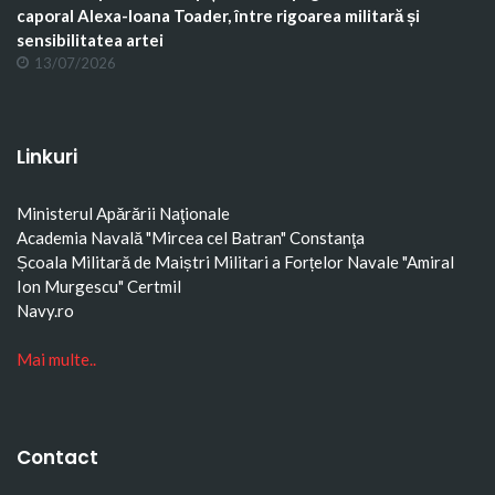
caporal Alexa-Ioana Toader, între rigoarea militară și
sensibilitatea artei
13/07/2026
Linkuri
Ministerul Apărării Naţionale
Academia Navală "Mircea cel Batran" Constanţa
Școala Militară de Maiștri Militari a Forțelor Navale "Amiral
Ion Murgescu"
Certmil
Navy.ro
Mai multe..
Contact