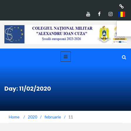
Day: 11/02/2020
Home
/
2020
/
februarie
/
11