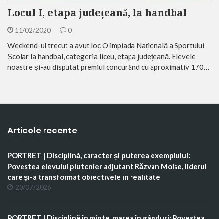
Locul I, etapa județeană, la handbal
11/02/2020
0
Weekend-ul trecut a avut loc Olimpiada Națională a Sportului
Școlar la handbal, categoria liceu, etapa județeană. Elevele
noastre și-au disputat premiul concurând cu aproximativ 170…
Articole recente
PORTRET | Disciplină, caracter și puterea exemplului:
Povestea elevului plutonier adjutant Răzvan Moise, liderul
care și-a transformat obiectivele în realitate
20/07/2026
PORTRET | Disciplină în minte, marea în gânduri: Povestea