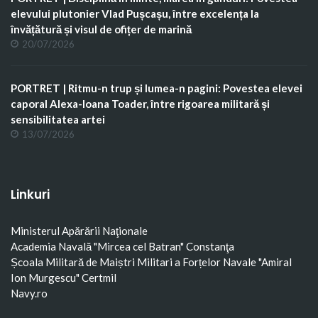
elevului plutonier Vlad Pușcașu, între excelența la
învățătură și visul de ofițer de marină
20/07/2026
PORTRET | Ritmu-n trup și lumea-n pagini: Povestea elevei
caporal Alexa-Ioana Toader, între rigoarea militară și
sensibilitatea artei
13/07/2026
Linkuri
Ministerul Apărării Naţionale
Academia Navală "Mircea cel Batran" Constanţa
Școala Militară de Maiștri Militari a Forțelor Navale "Amiral
Ion Murgescu"
Certmil
Navy.ro