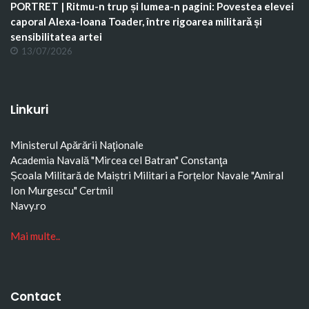
PORTRET | Ritmu-n trup și lumea-n pagini: Povestea elevei
caporal Alexa-Ioana Toader, între rigoarea militară și
sensibilitatea artei
13/07/2026
Linkuri
Ministerul Apărării Naţionale
Academia Navală "Mircea cel Batran" Constanţa
Școala Militară de Maiștri Militari a Forțelor Navale "Amiral
Ion Murgescu"
Certmil
Navy.ro
Mai multe..
Contact