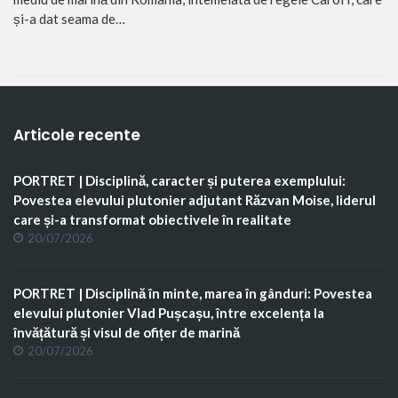
și-a dat seama de…
Articole recente
PORTRET | Disciplină, caracter și puterea exemplului:
Povestea elevului plutonier adjutant Răzvan Moise, liderul
care și-a transformat obiectivele în realitate
20/07/2026
PORTRET | Disciplină în minte, marea în gânduri: Povestea
elevului plutonier Vlad Pușcașu, între excelența la
învățătură și visul de ofițer de marină
20/07/2026