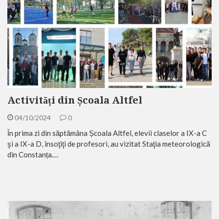
Activități din Școala Altfel
04/10/2024
0
Ȋn prima zi din săptămâna Școala Altfel, elevii claselor a IX-a C
şi a IX-a D, însoţiţi de profesori, au vizitat Staţia meteorologicã
din Constanța.…