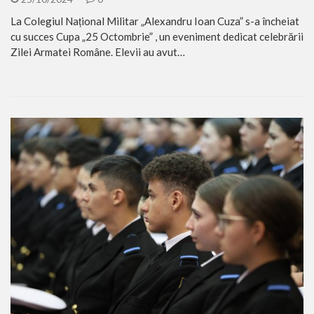
La Colegiul Național Militar „Alexandru Ioan Cuza” s-a încheiat
cu succes Cupa „25 Octombrie” , un eveniment dedicat celebrării
Zilei Armatei Române. Elevii au avut…