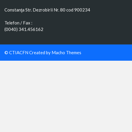
Constanţa Str. Dezrobirii Nr. 80 cod 900234
Telefon / Fax :
(0040) 341.456162
© CTIACFN Created by
Macho Themes