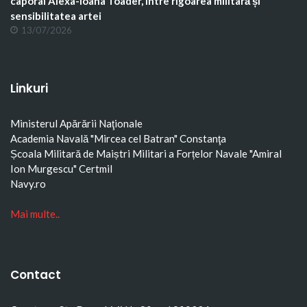
caporal Alexa-Ioana Toader, între rigoarea militară și
sensibilitatea artei
13/07/2026
Linkuri
Ministerul Apărării Naţionale
Academia Navală "Mircea cel Batran" Constanţa
Școala Militară de Maiștri Militari a Forțelor Navale "Amiral
Ion Murgescu"
Certmil
Navy.ro
Mai multe..
Contact