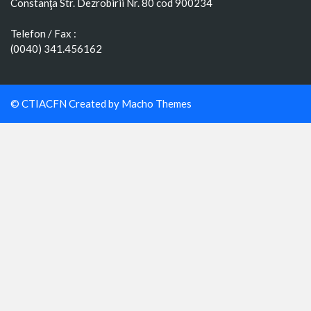
Constanţa Str. Dezrobirii Nr. 80 cod 900234
Telefon / Fax :
(0040) 341.456162
© CTIACFN Created by
Macho Themes