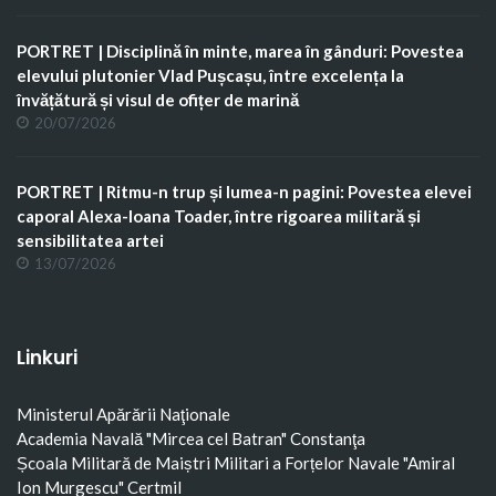
PORTRET | Disciplină în minte, marea în gânduri: Povestea
elevului plutonier Vlad Pușcașu, între excelența la
învățătură și visul de ofițer de marină
20/07/2026
PORTRET | Ritmu-n trup și lumea-n pagini: Povestea elevei
caporal Alexa-Ioana Toader, între rigoarea militară și
sensibilitatea artei
13/07/2026
Linkuri
Ministerul Apărării Naţionale
Academia Navală "Mircea cel Batran" Constanţa
Școala Militară de Maiștri Militari a Forțelor Navale "Amiral
Ion Murgescu"
Certmil