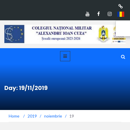
Day: 19/11/2019
Home
/
2019
/
noiembrie
/
19