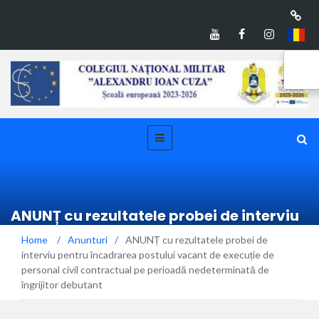
ANUNȚ cu rezultatele probei de interviu
pentru încadrarea postului vacant de
Home
/
Anunturi
/
ANUNȚ cu rezultatele probei de
execuție de personal civil contractual
interviu pentru încadrarea postului vacant de execuție de
pe perioadă nedeterminată de îngrijitor
personal civil contractual pe perioadă nedeterminată de
debutant
îngrijitor debutant