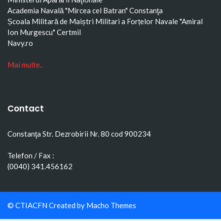
Academia Navală "Mircea cel Batran" Constanţa
Școala Militară de Maiștri Militari a Forțelor Navale "Amiral
Ion Murgescu"
Certmil
Navy.ro
Mai multe..
Contact
Constanţa Str. Dezrobirii Nr. 80 cod 900234
Telefon / Fax :
(0040) 341.456162
© CTIACFN Created by
Macho Themes