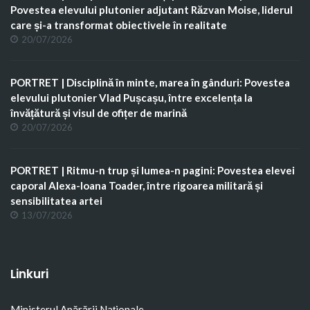
Povestea elevului plutonier adjutant Răzvan Moise, liderul
care și-a transformat obiectivele în realitate
20/07/2026
PORTRET | Disciplină în minte, marea în gânduri: Povestea
elevului plutonier Vlad Pușcașu, între excelența la
învățătură și visul de ofițer de marină
20/07/2026
PORTRET | Ritmu-n trup și lumea-n pagini: Povestea elevei
caporal Alexa-Ioana Toader, între rigoarea militară și
sensibilitatea artei
13/07/2026
Linkuri
Ministerul Apărării Naţionale