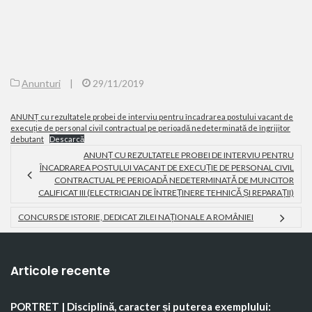
Anunturi
|
29/11/2019
ANUNȚ cu rezultatele probei de interviu pentru încadrarea postului vacant de
execuție de personal civil contractual pe perioadă nedeterminată de îngrijitor
debutant
Descarcă
ANUNȚ CU REZULTATELE PROBEI DE INTERVIU PENTRU
ÎNCADRAREA POSTULUI VACANT DE EXECUȚIE DE PERSONAL CIVIL
CONTRACTUAL PE PERIOADĂ NEDETERMINATĂ DE MUNCITOR
CALIFICAT III (ELECTRICIAN DE ÎNTREȚINERE TEHNICĂ ȘI REPARAȚII)
CONCURS DE ISTORIE, DEDICAT ZILEI NAȚIONALE A ROMÂNIEI
Articole recente
PORTRET | Disciplină, caracter și puterea exemplului: