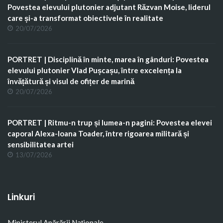
Povestea elevului plutonier adjutant Răzvan Moise, liderul
care și-a transformat obiectivele în realitate
20/07/2026
PORTRET | Disciplină în minte, marea în gânduri: Povestea
elevului plutonier Vlad Pușcașu, între excelența la
învățătură și visul de ofițer de marină
20/07/2026
PORTRET | Ritmu-n trup și lumea-n pagini: Povestea elevei
caporal Alexa-Ioana Toader, între rigoarea militară și
sensibilitatea artei
13/07/2026
Linkuri
Ministerul Apărării Naţionale