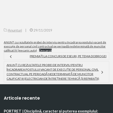
Anunturi
|
29/11/2019
ANUNȚ cu rezultatele probei de interviu pentru încadrarea postului vacant de
execuție de personal civil contractual pe perioadă nedeterminată de muncitor
calificat IV (mecanic auto)
Descarcă
PREMIAȚI LA CONCURS DE ESEURI, PE TEMA DOBROGEI
ANUNȚ CU REZULTATELE PROBEI DE INTERVIU PENTRU
ÎNCADRAREA POSTULUI VACANT DE EXECUȚIE DE PERSONAL CIVIL
CONTRACTUAL PE PERIOADĂ NEDETERMINATĂ DE MUNCITOR
CALIFICAT III (ELECTRICIAN DE ÎNTREȚINERE TEHNICĂ ȘI REPARAȚII)
Articole recente
PORTRET | Disciplină, caracter și puterea exemplului: