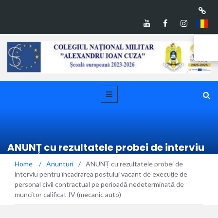
ANUNȚ cu rezultatele probei de interviu
pentru încadrarea postului vacant de
Home
/
Anunturi
/
ANUNȚ cu rezultatele probei de
execuție de personal civil contractual
interviu pentru încadrarea postului vacant de execuție de
pe perioadă nedeterminată de
personal civil contractual pe perioadă nedeterminată de
muncitor calificat IV (mecanic auto)
muncitor calificat IV (mecanic auto)