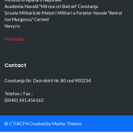
Academia Navală "Mircea cel Batran" Constanţa
Școala Militară de Maiștri Militari a Forțelor Navale "Amiral
Ion Murgescu"
Certmil
Navy.ro
Mai multe..
Contact
Constanţa Str. Dezrobirii Nr. 80 cod 900234
Telefon / Fax :
(0040) 341.456162
© CTIACFN Created by
Macho Themes