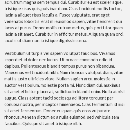
ac rutrum magna sem tempus dui. Curabitur eu est scelerisque,
tristique risus quis, pulvinar diam. Cras tincidunt mollis tortor,
lacinia aliquet risus iaculis a. Fusce vulputate, erat eget
venenatis lobortis, erat mi euismod sapien, vitae hendrerit dui
lacus at purus. Donec mollis rutrum metus, quis porttitor quam
lacinia sit amet. Curabitur in efficitur metus. Aliquam quam orci,
iaculis ut diam non, tristique dignissim urna.
Vestibulum ut turpis vel sapien volutpat faucibus. Vivamus
imperdiet id dolor nec luctus. Ut ornare commodo odio id
dapibus. Pellentesque blandit tempus purus non bibendum.
Maecenas vel tincidunt nibh. Nam rhoncus volutpat diam, vitae
mattis justo ultricies vitae. Nullam sapien arcu, molestie in
auctor vestibulum, molestie porta mi. Nunc diam dui, maximus
sit amet efficitur placerat, sollicitudin blandit enim. Nulla at nisl
augue. Class aptent taciti sociosqu ad litora torquent per
conubia nostra, per inceptos himenaeos. Cras fermentum id nisi
sit amet fermentum. Donec eu quam quis eros vulputate
rhoncus. Aenean dictum ex a nulla euismod, sed vehicula sem
faucibus. Quisque sit amet tristique nibh.