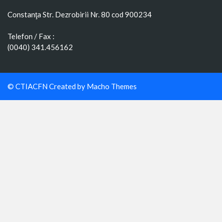
Constanţa Str. Dezrobirii Nr. 80 cod 900234
Telefon / Fax :
(0040) 341.456162
© CTIACFN Created by
Macho Themes