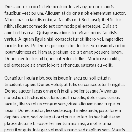
Duis auctor in orci id elementum. In vel augue non mauris
faucibus vestibulum. Aliquam at dolor a nibh elementum auctor.
Maecenas in iaculis enim, at iaculis orci. Sed suscipit efficitur
nibh, aliquet commodo est commodo pellentesque. Duis sit
amet tellus erat. Quisque maximus leo vitae metus facilisis
varius. Aliquam ligula nisl, consectetur et libero vel, imperdiet
iaculis turpis. Pellentesque imperdiet lectus ex, euismod auctor
ipsum ultrices at. Nam eu pretium leo, sit amet posuere lorem.
Donec nec luctus nibh, nec interdum tellus. Morbi risus nibh,
pellentesque sit amet lobortis rhoncus, egestas eu velit.
Curabitur ligula nibh, scelerisque in arcu eu, sollicitudin
tincidunt sapien. Donec volutpat felis eu consectetur fringilla.
Donec auctor lacus ornare fringilla pellentesque. Vivamus
molestie ut lectus id scelerisque. In iaculis, dolor quis cursus
iaculis, libero tellus congue sem, vitae aliquam nunc turpis eu
ipsum. Donec auctor, leo sed suscipit malesuada, justo lorem
dapibus ante, sed volutpat orci purus in leo. In hac habitasse
platea dictumst. Fusce fermentum nisl nisi, a mollis urna
porttitor quis. Integer vel mollis nunc, sed dapibus sem. Mauris