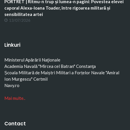
PORTRET | Ritmu-n trup și lumea-n pagini: Povestea elevei
caporal Alexa-Ioana Toader, între rigoarea militară și
sensibilitatea artei
13/07/2026
Linkuri
Ministerul Apărării Naţionale
Academia Navală "Mircea cel Batran" Constanţa
Școala Militară de Maiștri Militari a Forțelor Navale "Amiral
Ion Murgescu"
Certmil
Navy.ro
Mai multe..
Contact