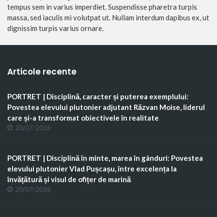
tempus sem in varius imperdiet. Suspendisse pharetra turpis
massa, sed iaculis mi volutpat ut. Nullam interdum dapibus ex, ut
dignissim turpis varius ornare.
Articole recente
PORTRET | Disciplină, caracter și puterea exemplului:
Povestea elevului plutonier adjutant Răzvan Moise, liderul
care și-a transformat obiectivele în realitate
20/07/2026
PORTRET | Disciplină în minte, marea în gânduri: Povestea
elevului plutonier Vlad Pușcașu, între excelența la
învățătură și visul de ofițer de marină
20/07/2026