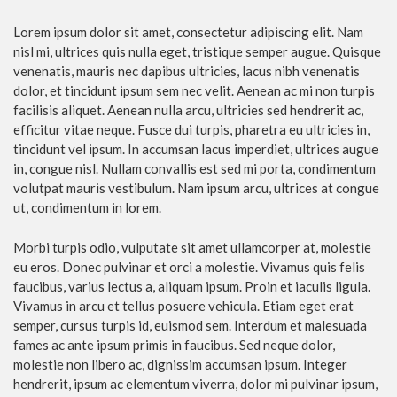
Lorem ipsum dolor sit amet, consectetur adipiscing elit. Nam
nisl mi, ultrices quis nulla eget, tristique semper augue. Quisque
venenatis, mauris nec dapibus ultricies, lacus nibh venenatis
dolor, et tincidunt ipsum sem nec velit. Aenean ac mi non turpis
facilisis aliquet. Aenean nulla arcu, ultricies sed hendrerit ac,
efficitur vitae neque. Fusce dui turpis, pharetra eu ultricies in,
tincidunt vel ipsum. In accumsan lacus imperdiet, ultrices augue
in, congue nisl. Nullam convallis est sed mi porta, condimentum
volutpat mauris vestibulum. Nam ipsum arcu, ultrices at congue
ut, condimentum in lorem.
Morbi turpis odio, vulputate sit amet ullamcorper at, molestie
eu eros. Donec pulvinar et orci a molestie. Vivamus quis felis
faucibus, varius lectus a, aliquam ipsum. Proin et iaculis ligula.
Vivamus in arcu et tellus posuere vehicula. Etiam eget erat
semper, cursus turpis id, euismod sem. Interdum et malesuada
fames ac ante ipsum primis in faucibus. Sed neque dolor,
molestie non libero ac, dignissim accumsan ipsum. Integer
hendrerit, ipsum ac elementum viverra, dolor mi pulvinar ipsum,