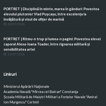
PORTRET | Disciplină în minte, marea în gânduri: Povestea
elevului plutonier Vlad Pușcașu, între excelența la
învățătură și visul de ofițer de marină
20/07/2026
PORTRET | Ritmu-n trup și lumea-n pagini: Povestea elevei
caporal Alexa-Ioana Toader, între rigoarea militară și
sensibilitatea artei
13/07/2026
Linkuri
Ministerul Apărării Naţionale
Academia Navală "Mircea cel Batran" Constanţa
Școala Militară de Maiștri Militari a Forțelor Navale "Amiral
Ion Murgescu"
Certmil