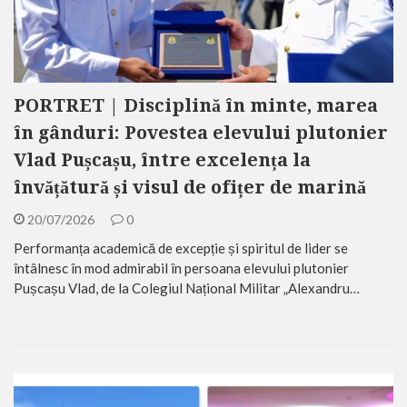
PORTRET | Disciplină în minte, marea
în gânduri: Povestea elevului plutonier
Vlad Pușcașu, între excelența la
învățătură și visul de ofițer de marină
20/07/2026
0
Performanța academică de excepție și spiritul de lider se
întâlnesc în mod admirabil în persoana elevului plutonier
Pușcașu Vlad, de la Colegiul Național Militar „Alexandru…