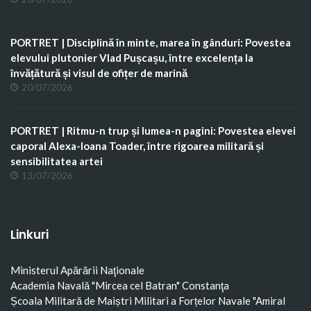
PORTRET | Disciplină în minte, marea în gânduri: Povestea
elevului plutonier Vlad Pușcașu, între excelența la
învățătură și visul de ofițer de marină
20/07/2026
PORTRET | Ritmu-n trup și lumea-n pagini: Povestea elevei
caporal Alexa-Ioana Toader, între rigoarea militară și
sensibilitatea artei
13/07/2026
Linkuri
Ministerul Apărării Naţionale
Academia Navală "Mircea cel Batran" Constanţa
Școala Militară de Maiștri Militari a Forțelor Navale "Amiral