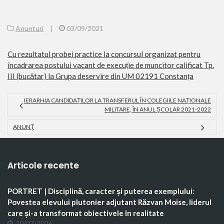
Anunturi
|
03/09/2021
Cu rezultatul probei practice la concursul organizat pentru
încadrarea postului vacant de execuție de muncitor calificat Tp.
III (bucătar) la Grupa deservire din UM 02191 Constanța
IERARHIA CANDIDAȚILOR LA TRANSFERUL ÎN COLEGIILE NAȚIONALE
MILITARE, ÎN ANUL ȘCOLAR 2021-2022
ANUNȚ
Articole recente
PORTRET | Disciplină, caracter și puterea exemplului:
Povestea elevului plutonier adjutant Răzvan Moise, liderul
care și-a transformat obiectivele în realitate
20/07/2026