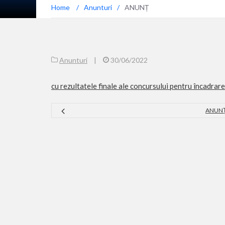
Home
/
Anunturi
/
ANUNȚ
Anunturi
|
30/06/2022
cu rezultatele finale ale concursului pentru încadrare
ANUN