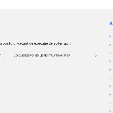
A
a postului vacant de execuție de șofer tp. I.
Ț
LOCURI DISPONIBILE PENTRU TRANSFER