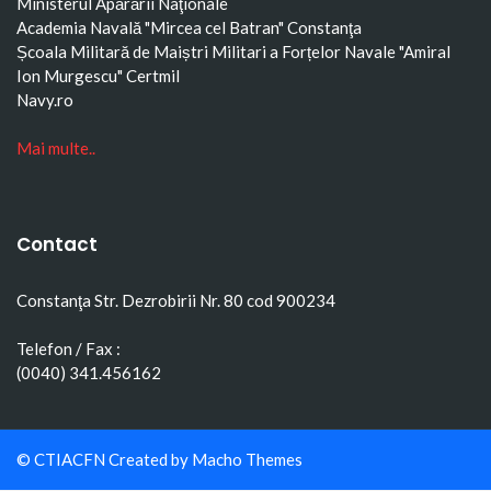
Ministerul Apărării Naţionale
Academia Navală "Mircea cel Batran" Constanţa
Școala Militară de Maiștri Militari a Forțelor Navale "Amiral
Ion Murgescu"
Certmil
Navy.ro
Mai multe..
Contact
Constanţa Str. Dezrobirii Nr. 80 cod 900234
Telefon / Fax :
(0040) 341.456162
© CTIACFN Created by
Macho Themes