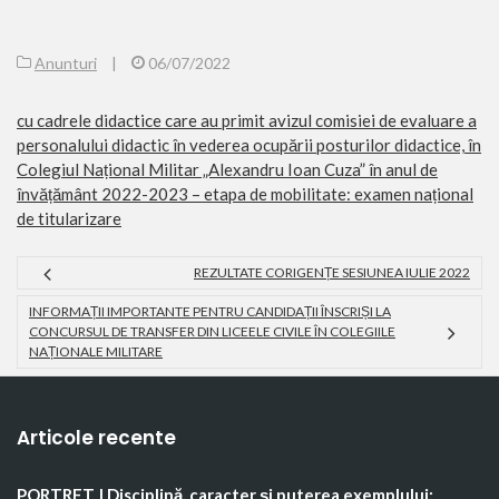
Anunturi
|
06/07/2022
cu cadrele didactice care au primit avizul comisiei de evaluare a
personalului didactic în vederea ocupării posturilor didactice, în
Colegiul Național Militar „Alexandru Ioan Cuza” în anul de
învățământ 2022-2023 – etapa de mobilitate: examen național
de titularizare
REZULTATE CORIGENȚE SESIUNEA IULIE 2022
INFORMAȚII IMPORTANTE PENTRU CANDIDAȚII ÎNSCRIȘI LA
CONCURSUL DE TRANSFER DIN LICEELE CIVILE ÎN COLEGIILE
NAȚIONALE MILITARE
Articole recente
PORTRET | Disciplină, caracter și puterea exemplului: