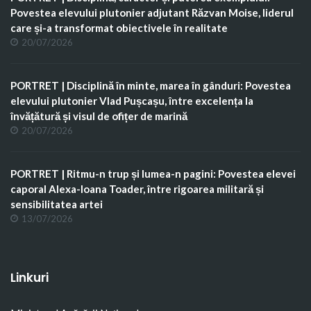
Povestea elevului plutonier adjutant Răzvan Moise, liderul
care și-a transformat obiectivele în realitate
20/07/2026
PORTRET | Disciplină în minte, marea în gânduri: Povestea
elevului plutonier Vlad Pușcașu, între excelența la
învățătură și visul de ofițer de marină
20/07/2026
PORTRET | Ritmu-n trup și lumea-n pagini: Povestea elevei
caporal Alexa-Ioana Toader, între rigoarea militară și
sensibilitatea artei
13/07/2026
Linkuri