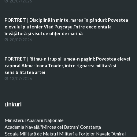
20/07/2026
PORTRET | Disciplină în minte, marea în gânduri: Povestea
elevului plutonier Vlad Pușcașu, între excelența la
învățătură și visul de ofițer de marină
20/07/2026
PORTRET | Ritmu-n trup și lumea-n pagini: Povestea elevei
caporal Alexa-Ioana Toader, între rigoarea militară și
sensibilitatea artei
13/07/2026
Linkuri
Ministerul Apărării Naţionale
Academia Navală "Mircea cel Batran" Constanţa
Școala Militară de Maiștri Militari a Forțelor Navale "Amiral