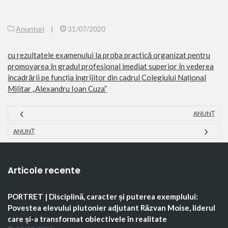
Anunturi
|
31/07/2020
cu rezultatele examenului la proba practică organizat pentru
promovarea în gradul profesional imediat superior în vederea
încadrării pe funcția îngrijitor din cadrul Colegiului Național
Militar „Alexandru Ioan Cuza”
ANUNȚ
ANUNȚ
Articole recente
PORTRET | Disciplină, caracter și puterea exemplului:
Povestea elevului plutonier adjutant Răzvan Moise, liderul
care și-a transformat obiectivele în realitate