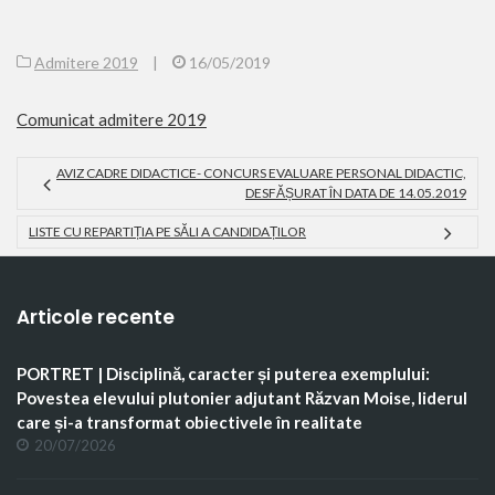
Admitere 2019
|
16/05/2019
Comunicat admitere 2019
AVIZ CADRE DIDACTICE- CONCURS EVALUARE PERSONAL DIDACTIC,
DESFĂȘURAT ÎN DATA DE 14.05.2019
LISTE CU REPARTIȚIA PE SĂLI A CANDIDAȚILOR
Articole recente
PORTRET | Disciplină, caracter și puterea exemplului:
Povestea elevului plutonier adjutant Răzvan Moise, liderul
care și-a transformat obiectivele în realitate
20/07/2026