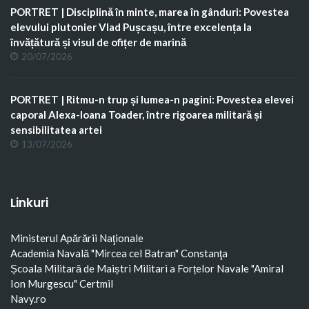
PORTRET | Disciplină în minte, marea în gânduri: Povestea
elevului plutonier Vlad Pușcașu, între excelența la
învățătură și visul de ofițer de marină
20/07/2026
PORTRET | Ritmu-n trup și lumea-n pagini: Povestea elevei
caporal Alexa-Ioana Toader, între rigoarea militară și
sensibilitatea artei
13/07/2026
Linkuri
Ministerul Apărării Naţionale
Academia Navală "Mircea cel Batran" Constanţa
Școala Militară de Maiștri Militari a Forțelor Navale "Amiral
Ion Murgescu"
Certmil
Navy.ro