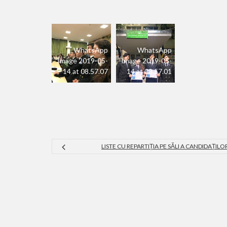
WhatsApp
WhatsApp
Image 2019-05-
Image 2019-05-
14 at 08.57.07
14 at 08.57.01
LISTE CU REPARTIȚIA PE SĂLI A CANDIDAȚILO