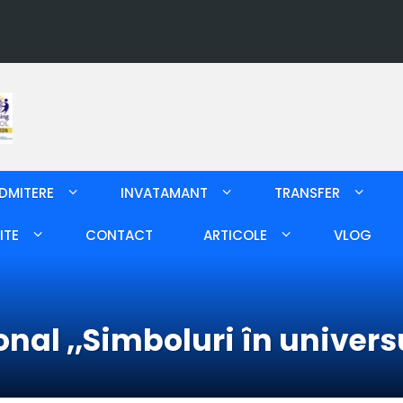
DMITERE
INVATAMANT
TRANSFER
ITE
CONTACT
ARTICOLE
VLOG
nal ,,Simboluri în univers