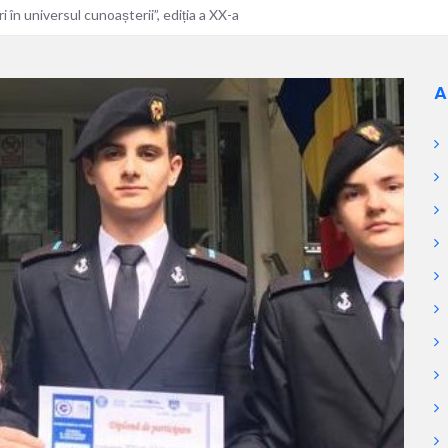
 în universul cunoașterii”, ediția a XX-a
A