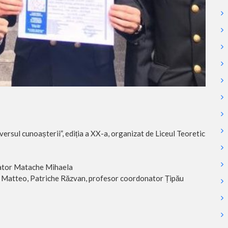
iversul cunoașterii”, ediția a XX-a, organizat de Liceul Teoretic
nator Matache Mihaela
in Matteo, Patriche Răzvan, profesor coordonator Țipău