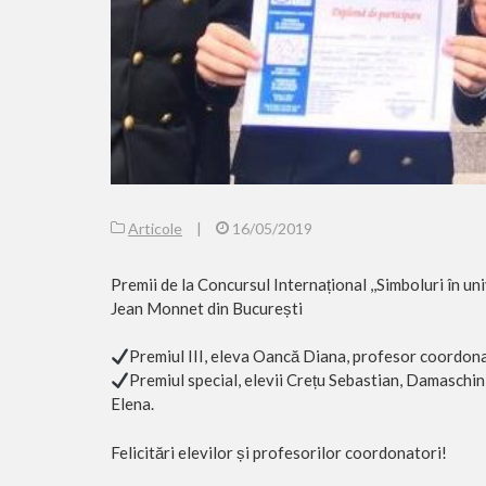
Articole
|
16/05/2019
Premii de la Concursul Internațional ,,Simboluri în un
Jean Monnet din București
Premiul III, eleva Oancă Diana, profesor coordo
Premiul special, elevii Crețu Sebastian, Damasch
Elena.
Felicitări elevilor și profesorilor coordonatori!