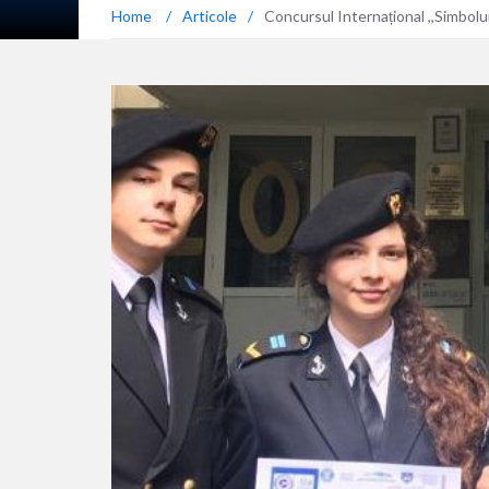
Home
/
Articole
/
Concursul Internațional ,,Simboluri