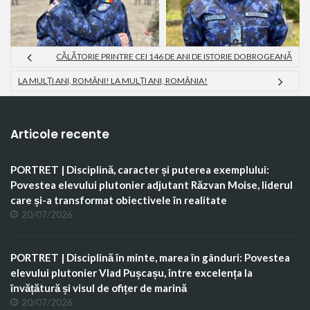
CĂLĂTORIE PRINTRE CEI 146 DE ANI DE ISTORIE DOBROGEANĂ
LA MULȚI ANI, ROMÂNI! LA MULȚI ANI, ROMÂNIA!
Articole recente
PORTRET | Disciplină, caracter și puterea exemplului:
Povestea elevului plutonier adjutant Răzvan Moise, liderul
care și-a transformat obiectivele în realitate
20/07/2026
PORTRET | Disciplină în minte, marea în gânduri: Povestea
elevului plutonier Vlad Pușcașu, între excelența la
învățătură și visul de ofițer de marină
20/07/2026