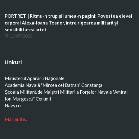
PORTRET | Ritmu-n trup și lumea-n pagini: Povestea elevei
caporal Alexa-Ioana Toader, între rigoarea militară și
sensibilitatea artei
13/07/2026
Linkuri
Ministerul Apărării Naţionale
Academia Navală "Mircea cel Batran" Constanţa
Școala Militară de Maiștri Militari a Forțelor Navale "Amiral
Ion Murgescu"
Certmil
Navy.ro
Mai multe..