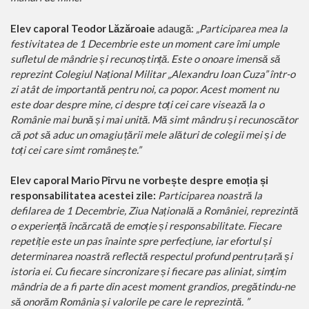
Elev caporal Teodor Lăzăroaie
adaugă:
„Participarea mea la
festivitatea de 1 Decembrie este un moment care îmi umple
sufletul de mândrie și recunoștință. Este o onoare imensă să
reprezint Colegiul Național Militar „Alexandru Ioan Cuza” într-o
zi atât de importantă pentru noi, ca popor. Acest moment nu
este doar despre mine, ci despre toți cei care visează la o
Românie mai bună și mai unită. Mă simt mândru și recunoscător
că pot să aduc un omagiu țării mele alături de colegii mei și de
toți cei care simt românește.”
Elev caporal Mario Pîrvu ne vorbește despre emoția și
responsabilitatea acestei zile:
Participarea noastră la
defilarea de 1 Decembrie, Ziua Națională a României, reprezintă
o experiență încărcată de emoție și responsabilitate. Fiecare
repetiție este un pas înainte spre perfecțiune, iar efortul și
determinarea noastră reflectă respectul profund pentru țară și
istoria ei. Cu fiecare sincronizare și fiecare pas aliniat, simțim
mândria de a fi parte din acest moment grandios, pregătindu-ne
să onorăm România și valorile pe care le reprezintă. ”