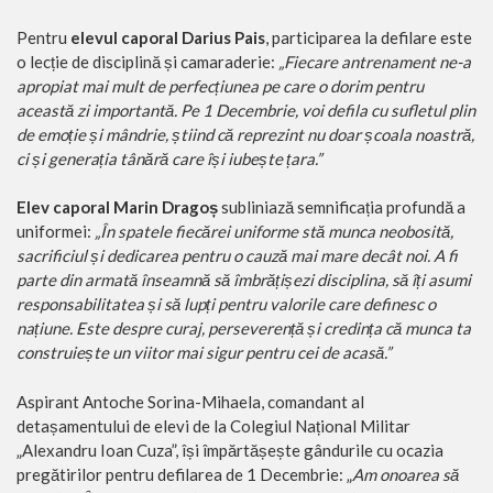
Pentru
elevul caporal Darius Pais
, participarea la defilare este
o lecție de disciplină și camaraderie:
„Fiecare antrenament ne-a
apropiat mai mult de perfecțiunea pe care o dorim pentru
această zi importantă. Pe 1 Decembrie, voi defila cu sufletul plin
de emoție și mândrie, știind că reprezint nu doar școala noastră,
ci și generația tânără care își iubește țara.”
Elev caporal Marin Dragoș
subliniază semnificația profundă a
uniformei:
„În spatele fiecărei uniforme stă munca neobosită,
sacrificiul și dedicarea pentru o cauză mai mare decât noi. A fi
parte din armată înseamnă să îmbrățișezi disciplina, să îți asumi
responsabilitatea și să lupți pentru valorile care definesc o
națiune. Este despre curaj, perseverență și credința că munca ta
construiește un viitor mai sigur pentru cei de acasă.”
Aspirant Antoche Sorina-Mihaela, comandant al
detașamentului de elevi de la Colegiul Național Militar
„Alexandru Ioan Cuza”, își împărtășește gândurile cu ocazia
pregătirilor pentru defilarea de 1 Decembrie: „
Am onoarea să