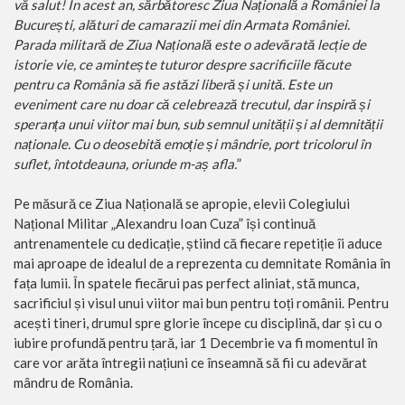
vă salut! În acest an, sărbătoresc Ziua Națională a României la
București, alături de camarazii mei din Armata României.
Parada militară de Ziua Națională este o adevărată lecție de
istorie vie, ce amintește tuturor despre sacrificiile făcute
pentru ca România să fie astăzi liberă și unită. Este un
eveniment care nu doar că celebrează trecutul, dar inspiră și
speranța unui viitor mai bun, sub semnul unității și al demnității
naționale. Cu o deosebită emoție și mândrie, port tricolorul în
suflet, întotdeauna, oriunde m-aș afla.
”
Pe măsură ce Ziua Națională se apropie, elevii Colegiului
Național Militar „Alexandru Ioan Cuza” își continuă
antrenamentele cu dedicație, știind că fiecare repetiție îi aduce
mai aproape de idealul de a reprezenta cu demnitate România în
fața lumii. În spatele fiecărui pas perfect aliniat, stă munca,
sacrificiul și visul unui viitor mai bun pentru toți românii. Pentru
acești tineri, drumul spre glorie începe cu disciplină, dar și cu o
iubire profundă pentru țară, iar 1 Decembrie va fi momentul în
care vor arăta întregii națiuni ce înseamnă să fii cu adevărat
mândru de România.