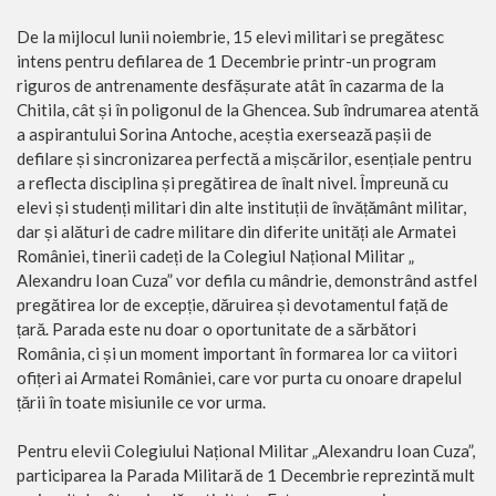
De la mijlocul lunii noiembrie, 15 elevi militari se pregătesc
intens pentru defilarea de 1 Decembrie printr-un program
riguros de antrenamente desfășurate atât în cazarma de la
Chitila, cât și în poligonul de la Ghencea. Sub îndrumarea atentă
a aspirantului Sorina Antoche, aceștia exersează pașii de
defilare și sincronizarea perfectă a mișcărilor, esențiale pentru
a reflecta disciplina și pregătirea de înalt nivel. Împreună cu
elevi și studenți militari din alte instituții de învățământ militar,
dar și alături de cadre militare din diferite unități ale Armatei
României, tinerii cadeți de la Colegiul Național Militar „
Alexandru Ioan Cuza” vor defila cu mândrie, demonstrând astfel
pregătirea lor de excepție, dăruirea și devotamentul față de
țară. Parada este nu doar o oportunitate de a sărbători
România, ci și un moment important în formarea lor ca viitori
ofițeri ai Armatei României, care vor purta cu onoare drapelul
țării în toate misiunile ce vor urma.
Pentru elevii Colegiului Național Militar „Alexandru Ioan Cuza”,
participarea la Parada Militară de 1 Decembrie reprezintă mult