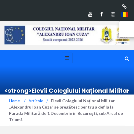
<strong>Elevii Colegiului Național Militar
„Alexandru Ioan Cuza” se pregătesc
Home
/
Articole
/
Elevii Colegiului Național Militar
pentru a defila la Parada Militară de 1
„Alexandru Ioan Cuza” se pregătesc pentru a defila la
Decembrie în București, sub Arcul de
Parada Militară de 1 Decembrie în București, sub Arcul de
Triumf!</strong>
Triumf!