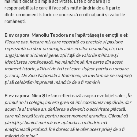
mai mult decât o simplă activitate. Este o onoare și o
responsabilitate care îi face să simtă mândria de a fi parte
dintr-un moment istoric ce onorează eroii națiunii și valorile
românești.
Elev caporal Manoliu Teodora ne împărtășește emoțiile ei:
Fiecare pas, fiecare mișcare repetată cu precizie și pasiune
reprezintă nu doar un omagiu adus eroilor neamului, ci și un
angajament al tinerei generații față de valorile militare și
identitatea românească. Ne mândrim să fim parte din acest
moment istoric, alături de toți cei care slujesc patria cu onoare
și curaj. De Ziua Națională a României, vă invităm să ne susțineți
și să celebrăm împreună mândria de a fi români!
Elev caporal Nicu Ștefan
reflectează asupra evoluției sale:
„În
primul an la colegiu, îmi era greu să îmi coordonez mișcările, dar
acum, la al treilea an, defilarea a devenit o activitate plăcută,
care mă pregătește pentru acest moment grandios. Gândul că
părinții și bunicii mei mă vor aplauda cu mândrie mă
emoționează profund. Îmi doresc să le ofer acest prilej de a fi
mândri de mine.”