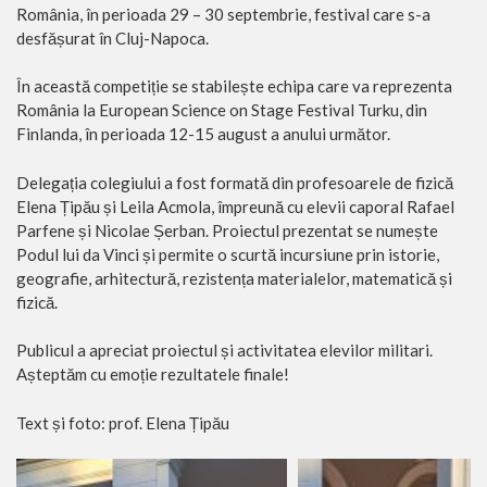
România, în perioada 29 – 30 septembrie, festival care s-a
desfășurat în Cluj-Napoca.
În această competiție se stabilește echipa care va reprezenta
România la European Science on Stage Festival Turku, din
Finlanda, în perioada 12-15 august a anului următor.
Delegația colegiului a fost formată din profesoarele de fizică
Elena Țipău și Leila Acmola, împreună cu elevii caporal Rafael
Parfene și Nicolae Șerban. Proiectul prezentat se numește
Podul lui da Vinci și permite o scurtă incursiune prin istorie,
geografie, arhitectură, rezistența materialelor, matematică și
fizică.
Publicul a apreciat proiectul și activitatea elevilor militari.
Așteptăm cu emoție rezultatele finale!
Text și foto: prof. Elena Țipău