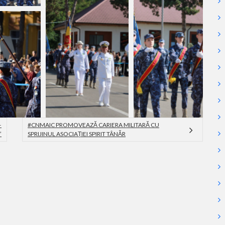
–
#CNMAIC PROMOVEAZĂ CARIERA MILITARĂ CU
”
SPRIJINUL ASOCIAȚIEI SPIRIT TÂNĂR