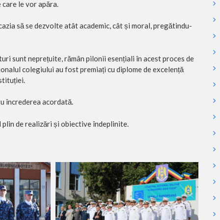
 care le vor apăra.
ocazia să se dezvolte atât academic, cât și moral, pregătindu-
turi sunt neprețuite, rămân pilonii esențiali în acest proces de
rsonalul colegiului au fost premiați cu diplome de excelență
tituției.
ru încrederea acordată.
lin de realizări și obiective îndeplinite.