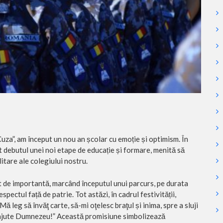
uza”, am început un nou an școlar cu emoție și optimism. În
at debutul unei noi etape de educație și formare, menită să
litare ale colegiului nostru.
t de importantă, marcând începutul unui parcurs, pe durata
pectul față de patrie. Tot astăzi, în cadrul festivității,
ă leg să învăţ carte, să-mi oţelesc braţul și inima, spre a sluji
 ajute Dumnezeu!” Această promisiune simbolizează