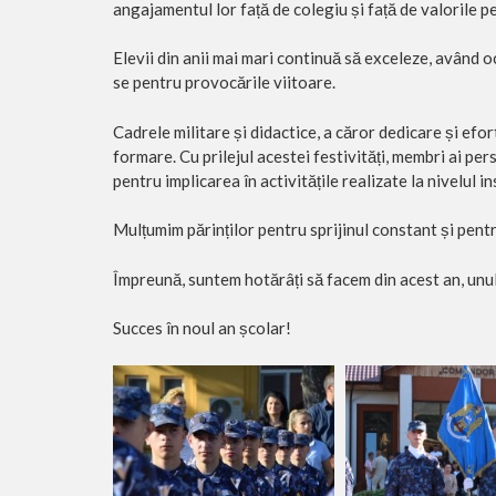
angajamentul lor față de colegiu și față de valorile pe
Elevii din anii mai mari continuă să exceleze, având 
se pentru provocările viitoare.
Cadrele militare și didactice, a căror dedicare și efor
formare. Cu prilejul acestei festivități, membri ai pe
pentru implicarea în activitățile realizate la nivelul ins
Mulțumim părinților pentru sprijinul constant și pent
Împreună, suntem hotărâți să facem din acest an, unul p
Succes în noul an școlar!