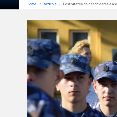
Home
/
Articole
/
Festivitatea de deschiderea a anul