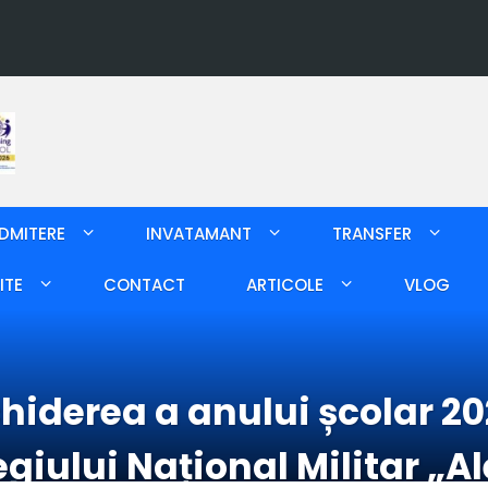
DMITERE
INVATAMANT
TRANSFER
ITE
CONTACT
ARTICOLE
VLOG
chiderea a anului școlar 2
olegiului Național Militar 