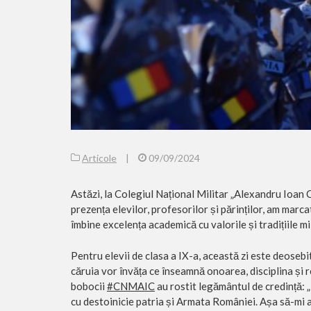
Articole
|
09/09/2024
Astăzi, la Colegiul Național Militar „Alexandru Ioan C
prezența elevilor, profesorilor și părinților, am marc
îmbine excelența academică cu valorile și tradițiile mi
Pentru elevii de clasa a IX-a, această
zi este deosebi
căruia vor învăța ce înseamnă onoarea, disciplina și res
bobocii
#CNMAIC
au rostit legământul de credință: „M
cu destoinicie patria și Armata României. Așa să-mi