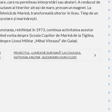
clare, care nu permiteau interpretări sau abateri. A renăscut de
ntuziasm al tinerilor atrași de mare, precum un magnet. La
a Tehnică de Marină, transformată ulterior în liceu. Timp de un
 școlare și marinărești.
nstanța, reînființat în 1973, continua activitatea acestor
, fiind vorba despre Școala Copiilor de Marină de la Țiglina,
espre Liceul Militar „Mihai Viteazul” din Galați.
I
PROIECTUL „LUMEA DE SUB NAVĂ” LA COLEGIUL
C
NAȚIONAL MILITAR „ALEXANDRU IOAN CUZA”