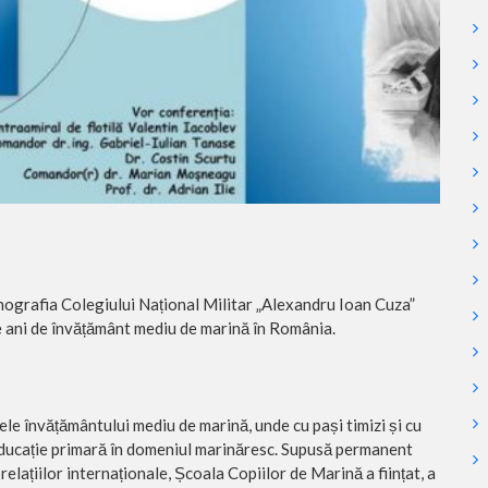
onografia Colegiului Național Militar „Alexandru Ioan Cuza”
de ani de învățământ mediu de marină în România.
le învățământului mediu de marină, unde cu pași timizi și cu
 educație primară în domeniul marinăresc. Supusă permanent
relațiilor internaționale, Școala Copiilor de Marină a ființat, a