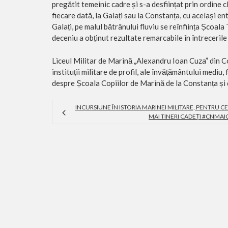
pregătit temeinic cadre și s-a desființat prin ordine 
fiecare dată, la Galați sau la Constanța, cu același e
Galați, pe malul bătrânului fluviu se reînființa Școal
deceniu a obținut rezultate remarcabile în întrecerile
Liceul Militar de Marină „Alexandru Ioan Cuza” din Co
instituții militare de profil, ale învățământului mediu
despre Școala Copiilor de Marină de la Constanța și d
INCURSIUNE ÎN ISTORIA MARINEI MILITARE, PENTRU CE
MAI TINERI CADEȚI #CNMAI