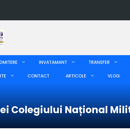
DMITERE
INVATAMANT
TRANSFER
ITE
CONTACT
ARTICOLE
VLOG
i Colegiului Național Mili