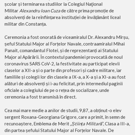
școlar și terminarea studiilor la Colegiul Naţional
Militar
Alexandru Ioan Cuza
de către prima promoție de
absolvenți de la reînființarea instituției de învățământ liceal
militar din Constanța.
Ceremonia a fost onorată de viceamiralul Dr. Alexandru Mîrșu,
șeful Statului Major al Forțelor Navale, contraamiralul Mihai
Panait, comandantul Flotei, și de reprezentanți ai Statului
Major al Apărării. În contextul pandemiei provocată de noul
coronavirus SARS CoV-2, la festivitate au participat elevii
claselor a XII-a și o parte din profesori și cadre militare, iar
familiile și colegii lor din clasele a IX-a, a X-a și a XI-a au fost
alături de absolvenți și i-au felicitat, prin intermediul paginii
oficiale a colegiului de pe o rețea de socializare, unde
ceremonia a fost transmisă în direct.
Cea mai mare medie a anilor de studii, 9,87, a obținut-o elev
sergent Roxana-Georgiana Grigore, care a primit, în semn de
recunoaștere, Emblema de Merit „
Știința Militară
”, Clasa a III-a,
din partea șefului Statului Major al Forțelor Navale. De