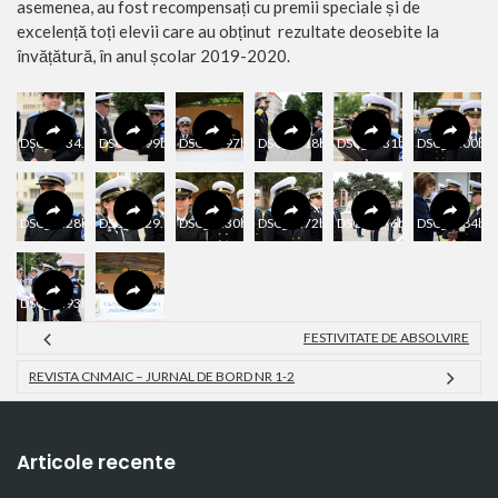
asemenea, au fost recompensați cu premii speciale și de
excelență toți elevii care au obținut rezultate deosebite la
învățătură, în anul școlar 2019-2020.
DSC_1534.smaller
DSC_1499bis3
DSC_1397bis
DSC_1518b
DSC_1431b
DSC_1400b
DSC_1428b
DSC_1429.bJPG
DSC_1430b
DSC_1472b
DSC_1376bis
DSC_1484b
DSC_1493b
DSC_1385bis
FESTIVITATE DE ABSOLVIRE
REVISTA CNMAIC – JURNAL DE BORD NR 1-2
Articole recente