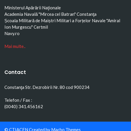
Ministerul Apărării Naţionale
Academia Navală "Mircea cel Batran" Constanţa
Școala Militară de Maiștri Militari a Forțelor Navale "Amiral
Ion Murgescu"
Certmil
Navy.ro
Mai multe..
Contact
Constanţa Str. Dezrobirii Nr. 80 cod 900234
Telefon / Fax :
(0040) 341.456162
© CTIACFN Created by
Macho Themes