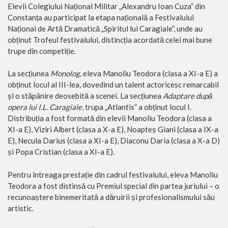
Elevii Colegiului Național Militar „Alexandru Ioan Cuza” din
Constanța au participat la etapa națională a Festivalului
Național de Artă Dramatică „Spiritul lui Caragiale”, unde au
obținut Trofeul festivalului, distincția acordată celei mai bune
trupe din competiție.
La secțiunea
Monolog
, eleva Manoliu Teodora (clasa a XI-a E) a
obținut locul al III-lea, dovedind un talent actoricesc remarcabil
și o stăpânire deosebită a scenei. La secțiunea
Adaptare după
opera lui I.L. Caragiale
, trupa „Atlantis” a obținut locul I.
Distribuția a fost formată din elevii Manoliu Teodora (clasa a
XI-a E), Viziri Albert (clasa a X-a E), Noapteș Giani (clasa a IX-a
E), Necula Darius (clasa a XI-a E), Diaconu Daria (clasa a X-a D)
și Popa Cristian (clasa a XI-a E).
Pentru întreaga prestație din cadrul festivalului, eleva Manoliu
Teodora a fost distinsă cu Premiul special din partea juriului – o
recunoaștere binemeritată a dăruirii și profesionalismului său
artistic.