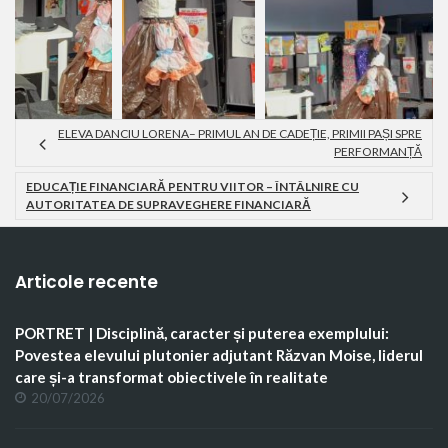
ELEVA DANCIU LORENA– PRIMUL AN DE CADEȚIE, PRIMII PAȘI SPRE
PERFORMANȚĂ
EDUCAȚIE FINANCIARĂ PENTRU VIITOR – ÎNTÂLNIRE CU
AUTORITATEA DE SUPRAVEGHERE FINANCIARĂ
Articole recente
PORTRET | Disciplină, caracter și puterea exemplului:
Povestea elevului plutonier adjutant Răzvan Moise, liderul
care și-a transformat obiectivele în realitate
20/07/2026