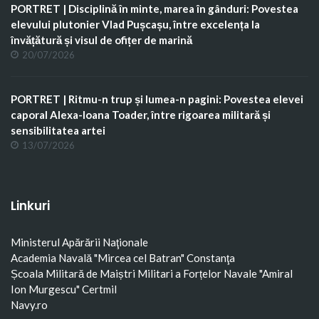
PORTRET | Disciplină în minte, marea în gânduri: Povestea
elevului plutonier Vlad Pușcașu, între excelența la
învățătură și visul de ofițer de marină
20/07/2026
PORTRET | Ritmu-n trup și lumea-n pagini: Povestea elevei
caporal Alexa-Ioana Toader, între rigoarea militară și
sensibilitatea artei
13/07/2026
Linkuri
Ministerul Apărării Naţionale
Academia Navală "Mircea cel Batran" Constanţa
Școala Militară de Maiștri Militari a Forțelor Navale "Amiral
Ion Murgescu"
Certmil
Navy.ro