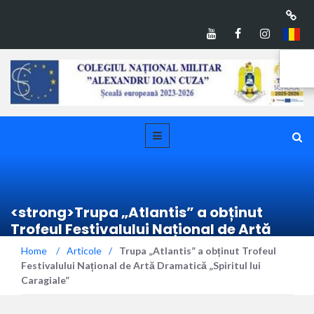
<strong>Trupa „Atlantis” a obținut
Trofeul Festivalului Național de Artă
Dramatică „Spiritul lui
Home
/
Articole
/
Trupa „Atlantis” a obținut Trofeul
Caragiale”</strong>
Festivalului Național de Artă Dramatică „Spiritul lui
Caragiale”