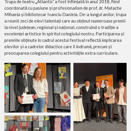
Trupa de teatru
„
Atlantis” a fost înființată în anul 2018, fiind
coordonată cu pasiune și profesionalism de prof. dr. Matache
Mihaela și bibliotecar Ivanciu Daniela. De-a lungul anilor, trupa
a reunit zeci de elevi talentați care au obținut numeroase premii
la nivel județean, regional și național, construind o tradiție a
excelenței artistice în spiritul colegiului nostru. Participarea și
premiile obținute în cadrul acestui festival reflectă implicarea
elevilor și a cadrelor didactice care îi îndrumă, precum și
preocuparea colegiului pentru activitățile extra curriculare.