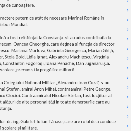
rința de cunoaștere.
caractere puternice atât de necesare Marinei Române în
Război Mondial.
nă a fost reînființat la Constanța și-au adus contribuția la
 precum: Oancea Gheorghe, care deținea și funcția de director
eescu, Mariana Morlova, Gabriela Georgescu, Marian Ghiță,
, Stela Bold, Lidia Ignat, Alexandru Machițescu, Virginia
u, Constantin Fogoroși, Ioana Penache, Dan Jugănaru ș.a.
școlare, precum și la pregătire militară.
 a Colegiului Național Militar „Alexandru Ioan Cuza”, s-au
ihai Ștefan, amiral Aron Mihai, contraamiral Petre George,
u Ciocioi. Contraamiralul Nicolae Ștefan, fost locțiitor al
 alături de alte personalități în toate demersurile care au
stanța.
or dr. ing. Gabriel-Iulian Tănase, care are rolul de a conduce
 școlare și militare.