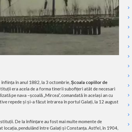
 înființa în anul 1882, la 3 octombrie,
Școala copiilor de
stituții era acela de a forma tinerii subofițeri atât de necesari
izată pe nava –școală „Mircea”, comandată în același an cu
ative repede și și-a făcut intrarea în portul Galați, la 12 august
tituții. De la înființare au fost mai multe momente de
t locația, pendulând între Galați și Constanța. Astfel, în 1904,