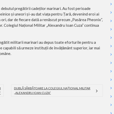
 debutul pregătirii cadeților marinari. Au fost perioade
einice și uneori și-au dat viața pentru Țară, devenind eroi ai
a ori, dar de fiecare dată a renăscut precum „Pasărea Pheonix”,
or. Colegiul Național Militar „Alexandru Ioan Cuza” continua
egătit militarii marinari au depus toate eforturile pentru a
fie capabili să urmeze instituții de învățământ superior, iar mai
Române.
I
DUBLĂ SĂRBĂTOARE LA COLEGIUL NAȚIONAL MILITAR
”
„ALEXANDRU IOAN CUZA”