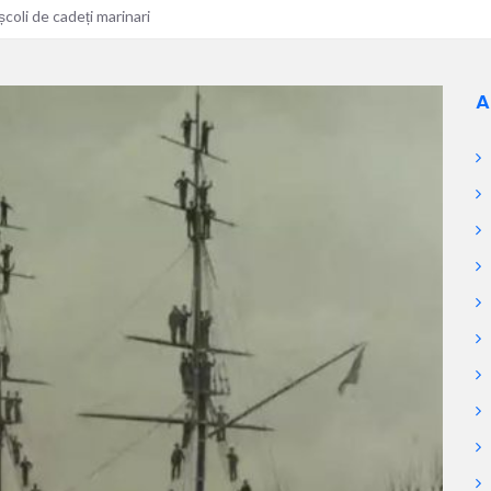
școli de cadeți marinari
A