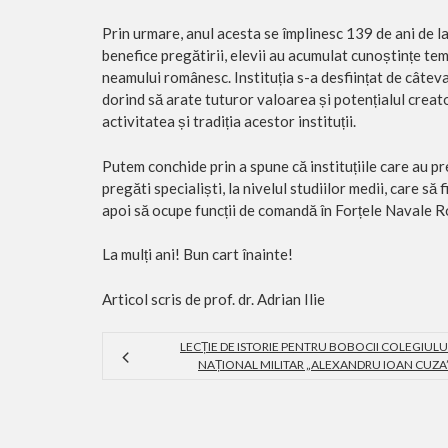
Prin urmare, anul acesta se împlinesc 139 de ani de la
benefice pregătirii, elevii au acumulat cunoștințe tem
neamului românesc. Instituția s-a desființat de câtev
dorind să arate tuturor valoarea și potențialul creat
activitatea și tradiția acestor instituții.
Putem conchide prin a spune că instituțiile care au pr
pregăti specialiști, la nivelul studiilor medii, care să 
apoi să ocupe funcții de comandă în Forțele Navale 
La mulți ani! Bun cart înainte!
Articol scris de prof. dr. Adrian Ilie
LECȚIE DE ISTORIE PENTRU BOBOCII COLEGIULU
NAȚIONAL MILITAR „ALEXANDRU IOAN CUZA