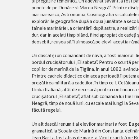
și pregătire temeinică. Un adevărat savant, a fost pas
puncte de pe Dunăre și Marea Neagră”. Printre discip
marinărească, Astronomia, Cosmografia și calculele n
explorările geografice după a doua jumătate a secolulu
tainele marinăriei, a orientării după astre, a realizări
dur, dar în acelați timp blând, fiind apropiat de cadeți
deosebit, reușea să îi uimească pe elevi, aceștia ră
Un dascăl și un comandant de navă, a fost maiorul
Il
bordul crucișătorului „Elisabeta”. Pentru o scurtă per
copiilor de marină de la Țiglina, în anul 1882, avându
Printre cadrele didactice din acea perioadă îi putem a
pregătirea militară a cadeților, în timp ce I. Cetățea
Limba Italiană, atât de necesară pentru continuarea 
crucişătorul „Elisabeta”, aflat sub comanda lui Ilie I
Neagră, timp de nouă luni, cu escale mai lungi la Se
făcută regelui.
Un alt dascăl renumit al elevilor marinari a fost
Euge
gramatică la Școala de Marină din Constanța, deținân
Jean Bart a fost atras de mare, a făcut practică pe Br