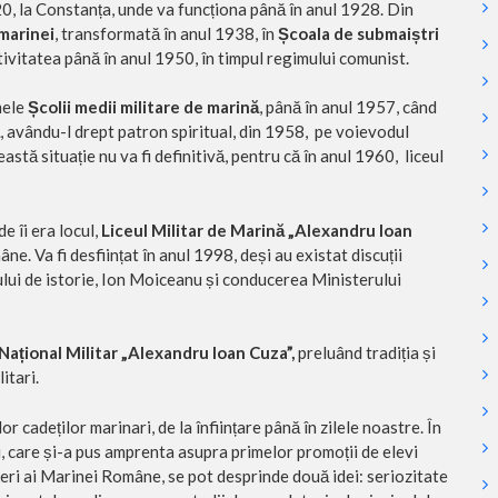
1920, la Constanța, unde va funcționa până în anul 1928. Din
 marinei
, transformată în anul 1938, în
Școala de submaiștri
ivitatea până în anul 1950, în timpul regimului comunist.
mele
Școlii medii militare de marină
, până în anul 1957, când
, avându-l drept patron spiritual, din 1958, pe voievodul
astă situație nu va fi definitivă, pentru că în anul 1960, liceul
e îi era locul,
Liceul Militar de Marină „Alexandru Ioan
âne. Va fi desființat în anul 1998, deși au existat discuții
rului de istorie, Ion Moiceanu și conducerea Ministerului
Național Militar „Alexandru Ioan Cuza”,
preluând tradiția și
itari.
 cadeților marinari, de la înființare până în zilele noastre. În
 care și-a pus amprenta asupra primelor promoții de elevi
fițeri ai Marinei Române, se pot desprinde două idei: seriozitate