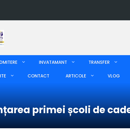
DMITERE
INVATAMANT
TRANSFER
ITE
CONTACT
ARTICOLE
VLOG
ințarea primei școli de cad