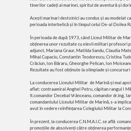
tinerilor cadeți ai marinei, spiritul de aventură și do
Acești marinari destoinici au condus și au modelat 
perioada interbelică și în timpul celui De-al Doilea 
În perioada de după 1973, când Liceul Militar de Mari
obținerea unor rezultate cu elevii militari profesori
adjunct, Mariana Graur, Matilda Sandu, Claudia Mat
Mihai Cupaciu, Constantin Teodorescu, Cristina Tudor
Crăciun, Ion Băraru, Gheorghe Pelican, Ion Moicean
Rezultate au fost obținute la olimpiade și concursuri 
La conducerea Liceului Militar de Marină și mai apoi
aflat: contraamiral Anghel Petru, căpitan rangul I M
lt.comandor Decebal Vrânceanu, comandor dr.ing. Ianc
comandantului Liceului Militar de Marină, s-a implicat
avut în vedere reînființarea Colegiului Militar la Con
În prezent, la conducerea C.N.M.A.I.C. se află comand
promoțiile de absolvenți către obținerea performanței