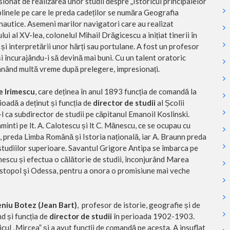
ionat de realizarea unor studii despre „Istoricul principalelor
linele pe care le preda cadeților se număra Geografia
autice. Asemeni marilor navigatori care au realizat
i al XV-lea, colonelul Mihail Drăgicescu a inițiat tinerii în
i și interpretării unor hărți sau portulane. A fost un profesor
 și încurajându-i să devină mai buni. Cu un talent oratoric
mânând multă vreme după prelegere, impresionați.
ie Irimescu
, care deținea în anul 1893 funcția de comandă la
ioadă a deținut și funcția de
director de studii
al Școlii
-l ca subdirector de studii pe căpitanul Emanoil Koslinski.
minti pe lt. A. Calotescu și lt C. Mănescu, ce se ocupau cu
nu, preda Limba Română și Istoria națională, iar A. Braunn preda
studiilor superioare. Savantul Grigore Antipa se îmbarca pe
rimescu și efectua o călătorie de studii, înconjurând Marea
vastopol şi Odessa, pentru a onora o promisiune mai veche
niu Botez (Jean Bart)
, profesor de istorie, geografie și de
d și funcția de
director de studii
în perioada 1902-1903.
icul „Mircea” și a avut funcții de comandă pe acesta. A insuflat