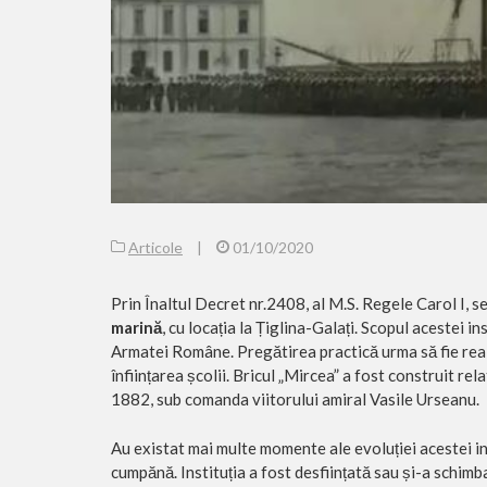
Articole
|
01/10/2020
Prin Înaltul Decret nr.2408, al M.S. Regele Carol I, se
marină
, cu locația la Țiglina-Galați. Scopul acestei in
Armatei Române. Pregătirea practică urma să fie real
înființarea școlii. Bricul „Mircea” a fost construit rel
1882, sub comanda viitorului amiral Vasile Urseanu.
Au existat mai multe momente ale evoluției acestei ins
cumpănă. Instituția a fost desființată sau și-a schimba