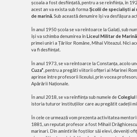
școala a fost desființată, pentru a se reînființa, în 
acest an va exista sub forma
Școlii de specialiști ai
de marină
. Sub această denumire își va desfășura act
În anul 1950 școla se va reîntoarce la Galați, sub nu
își va schimba denumirea în
Liceul Militar de Marină
primei uniri a Țărilor Române, Mihai Viteazul. Nici ace
va fi desființat.
În anul 1973, se va reîntoarce la Constanța, acolo und
Cuza”
, pentru a pregăti viitorii ofițeri ai Marinei Rom
aprinse între profesorii liceului, prin vocea profeso
Apărării Naționale.
În anul 2018, se va reînființa sub numele de
Colegiul 
istoria tuturor instituțiilor care au pregătit cadeții mil
În cele ce urmează vom prezenta activitatea mentorilor
1881, un reputat profesor a fost Mihail Drăghicescu,
marinari. Din amintirile foștilor săi elevi, deveniți o