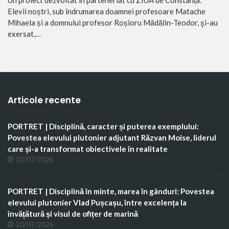
Elevii noștri, sub îndrumarea doamnei profesoare Matache
Mihaela și a domnului profesor Roșioru Mădălin-Teodor, şi-au
exersat,…
Articole recente
PORTRET | Disciplină, caracter și puterea exemplului:
Povestea elevului plutonier adjutant Răzvan Moise, liderul
care și-a transformat obiectivele în realitate
20/07/2026
PORTRET | Disciplină în minte, marea în gânduri: Povestea
elevului plutonier Vlad Pușcașu, între excelența la
învățătură și visul de ofițer de marină
20/07/2026