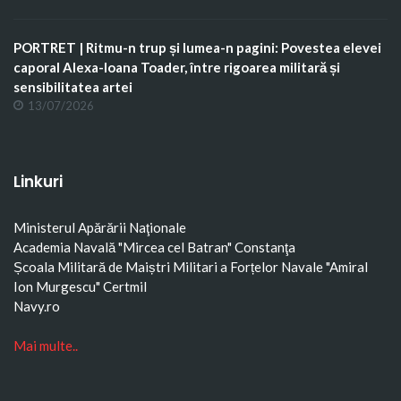
PORTRET | Ritmu-n trup și lumea-n pagini: Povestea elevei
caporal Alexa-Ioana Toader, între rigoarea militară și
sensibilitatea artei
13/07/2026
Linkuri
Ministerul Apărării Naţionale
Academia Navală "Mircea cel Batran" Constanţa
Școala Militară de Maiștri Militari a Forțelor Navale "Amiral
Ion Murgescu"
Certmil
Navy.ro
Mai multe..