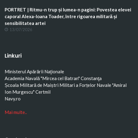
PORTRET | Ritmu-n trup și lumea-n pagini: Povestea elevei
caporal Alexa-Ioana Toader, între rigoarea militară și
sensibilitatea artei
13/07/2026
Linkuri
Ministerul Apărării Naţionale
Academia Navală "Mircea cel Batran" Constanţa
Școala Militară de Maiștri Militari a Forțelor Navale "Amiral
Ion Murgescu"
Certmil
Navy.ro
Mai multe..