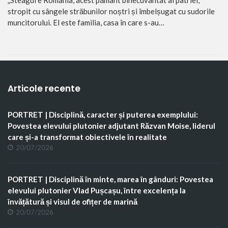
stropit cu sângele străbunilor noștri și îmbelșugat cu sudorile
muncitorului. El este familia, casa în care s-au…
Articole recente
PORTRET | Disciplină, caracter și puterea exemplului:
Povestea elevului plutonier adjutant Răzvan Moise, liderul
care și-a transformat obiectivele în realitate
20/07/2026
PORTRET | Disciplină în minte, marea în gânduri: Povestea
elevului plutonier Vlad Pușcașu, între excelența la
învățătură și visul de ofițer de marină
20/07/2026