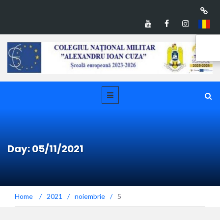
Day: 05/11/2021
Home
/
2021
/
noiembrie
/
5