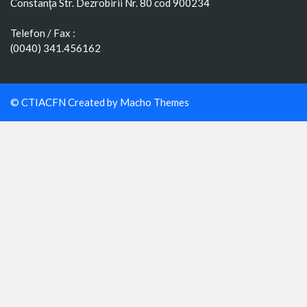
Constanţa Str. Dezrobirii Nr. 80 cod 900234
Telefon / Fax :
(0040) 341.456162
© CTIACFN Created by
Macho Themes