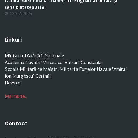
caporal Alexa-Ioana Toader, între rigoarea militară și
sensibilitatea artei
13/07/2026
Linkuri
Ministerul Apărării Naţionale
Academia Navală "Mircea cel Batran" Constanţa
Școala Militară de Maiștri Militari a Forțelor Navale "Amiral
Ion Murgescu"
Certmil
Navy.ro
Mai multe..
Contact