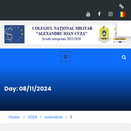
Day: 08/11/2024
Home
/
2024
/
noiembrie
/
8