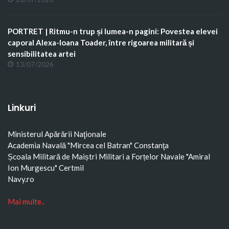
PORTRET | Ritmu-n trup și lumea-n pagini: Povestea elevei
caporal Alexa-Ioana Toader, între rigoarea militară și
sensibilitatea artei
13/07/2026
Linkuri
Ministerul Apărării Naţionale
Academia Navală "Mircea cel Batran" Constanţa
Școala Militară de Maiștri Militari a Forțelor Navale "Amiral
Ion Murgescu"
Certmil
Navy.ro
Mai multe..