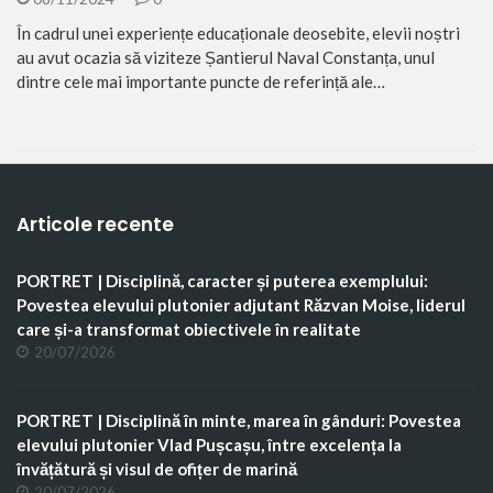
În cadrul unei experiențe educaționale deosebite, elevii noștri
au avut ocazia să viziteze Șantierul Naval Constanța, unul
dintre cele mai importante puncte de referință ale…
Articole recente
PORTRET | Disciplină, caracter și puterea exemplului:
Povestea elevului plutonier adjutant Răzvan Moise, liderul
care și-a transformat obiectivele în realitate
20/07/2026
PORTRET | Disciplină în minte, marea în gânduri: Povestea
elevului plutonier Vlad Pușcașu, între excelența la
învățătură și visul de ofițer de marină
20/07/2026