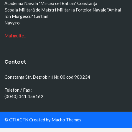
Academia Navală "Mircea cel Batran" Constanţa
Școala Militară de Maiștri Militari a Forțelor Navale "Amiral
Ion Murgescu"
Certmil
Navy.ro
Mai multe..
Contact
Constanţa Str. Dezrobirii Nr. 80 cod 900234
Telefon / Fax :
(0040) 341.456162
© CTIACFN Created by
Macho Themes