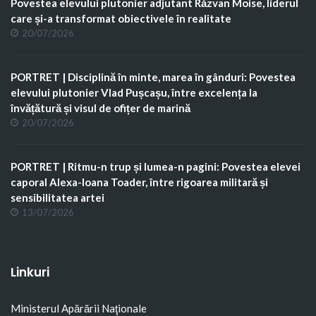
Povestea elevului plutonier adjutant Răzvan Moise, liderul
care și-a transformat obiectivele în realitate
20/07/2026
PORTRET | Disciplină în minte, marea în gânduri: Povestea
elevului plutonier Vlad Pușcașu, între excelența la
învățătură și visul de ofițer de marină
20/07/2026
PORTRET | Ritmu-n trup și lumea-n pagini: Povestea elevei
caporal Alexa-Ioana Toader, între rigoarea militară și
sensibilitatea artei
13/07/2026
Linkuri
Ministerul Apărării Naţionale