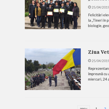
25/04/201
Felicitări el
la „Tineri în
biologie, geo
Ziua Ve
25/04/201
Reprezentanți
împreună cu al
miercuri, 24 
1
2
PREV