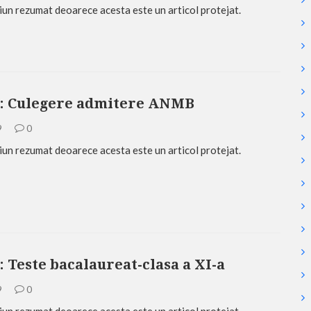
iun rezumat deoarece acesta este un articol protejat.
t: Culegere admitere ANMB
9
0
iun rezumat deoarece acesta este un articol protejat.
: Teste bacalaureat-clasa a XI-a
9
0
iun rezumat deoarece acesta este un articol protejat.