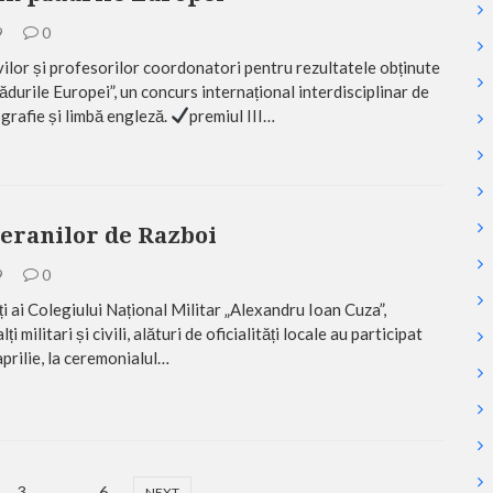
9
0
evilor și profesorilor coordonatori pentru rezultatele obținute
 pădurile Europei”, un concurs internațional interdisciplinar de
grafie și limbă engleză.
premiul III…
teranilor de Razboi
9
0
 ai Colegiului Național Militar „Alexandru Ioan Cuza”,
ți militari și civili, alături de oficialități locale au participat
aprilie, la ceremonialul…
3
…
6
NEXT