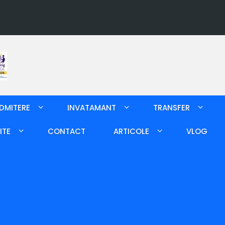
DMITERE
INVATAMANT
TRANSFER
ITE
CONTACT
ARTICOLE
VLOG