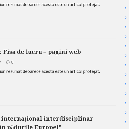
iun rezumat deoarece acesta este un articol protejat.
: Fisa de lucru – pagini web
9
0
iun rezumat deoarece acesta este un articol protejat.
 internațional interdisciplinar
în pădurile Europei”