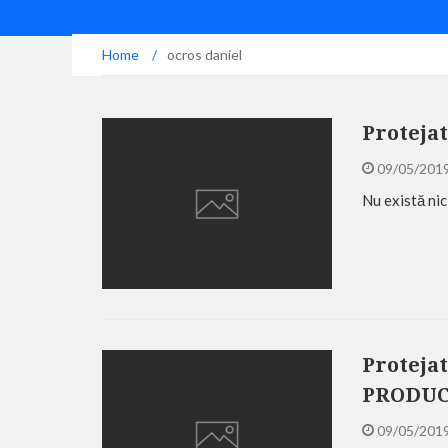
Home
/
ocros daniel
Protejat
09/05/201
Nu există nic
Protejat
PRODU
09/05/201