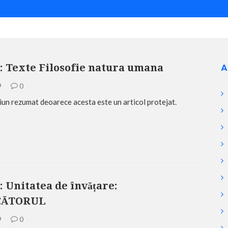
A
: Texte Filosofie natura umana
9
0
iun rezumat deoarece acesta este un articol protejat.
: Unitatea de învățare:
CĂTORUL
9
0