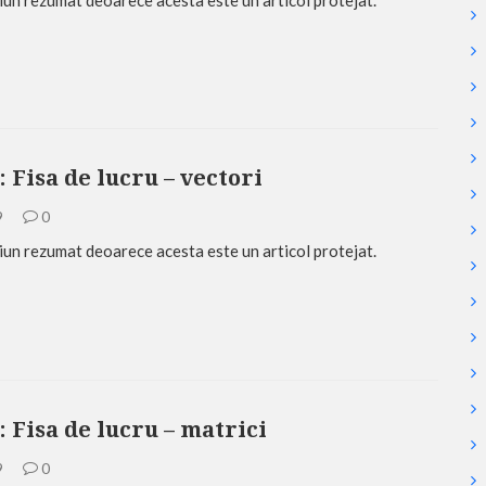
: Fisa de lucru – vectori
9
0
iun rezumat deoarece acesta este un articol protejat.
: Fisa de lucru – matrici
9
0