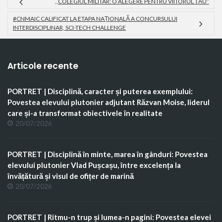
,,COLEGIUL MILITAR: O ALEGERE PENTRU VIITORUL TĂU”
(18)
literatura
(19)
(22)
română
#CNMAIC CALIFICAT LA ETAPA NAȚIONALĂ A CONCURSULUI
(8)
INTERDISCIPLINAR, SCI-TECH CHALLENGE
Articole recente
PORTRET | Disciplină, caracter și puterea exemplului:
Povestea elevului plutonier adjutant Răzvan Moise, liderul
care și-a transformat obiectivele în realitate
20/07/2026
PORTRET | Disciplină în minte, marea în gânduri: Povestea
elevului plutonier Vlad Pușcașu, între excelența la
învățătură și visul de ofițer de marină
20/07/2026
PORTRET | Ritmu-n trup și lumea-n pagini: Povestea elevei