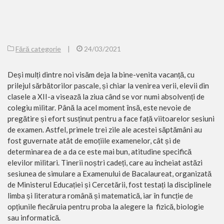
Fără categorie
|
24/03/2021
Deși mulți dintre noi visăm deja la bine-venita vacanță, cu
prilejul sărbătorilor pascale, și chiar la venirea verii, elevii din
clasele a XII-a visează la ziua când se vor numi absolvenți de
colegiu militar. Până la acel moment însă, este nevoie de
pregătire și efort susținut pentru a face față viitoarelor sesiuni
de examen. Astfel, primele trei zile ale acestei săptămâni au
fost guvernate atât de emoțiile examenelor, cât și de
determinarea de a da ce este mai bun, atitudine specifică
elevilor militari. Tinerii noștri cadeți, care au încheiat astăzi
sesiunea de simulare a Examenului de Bacalaureat, organizată
de Ministerul Educației și Cercetării, fost testați la disciplinele
limba și literatura română și matematică, iar în funcție de
opțiunile fiecăruia pentru proba la alegere la fizică, biologie
sau informatică.