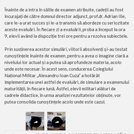
Înainte de a intra în sălile de examen atribuite, cadeții au fost
încurajați de către domnul director adjunct, prof.dr. Adrian Ilie,
care le-a urat succes și le-a transmis să abordeze cu seriozitate
aceste evaluări. În fiecare zi a evaluării, proba a început la ora
9, elevii având la dispoziție trei ore pentru a rezolva subiectele.
Prin susținerea acestor simulări, viitorii absolvenți și-au testat
cunoștințele înainte de examen, pentru a avea o imagine clară a
nivelului lor actual și a putea să aprofundeze materia, acolo
unde este necesar. În acest sens, conducerea Colegiului
Național Militar „Alexandru Ioan Cuza” a hotărât
implementarea unei astfel de evaluări, de simulare a examenului
maturității, în fiecare lună. Astfel, elevii militari alături de
cadrele didactice, în urma analizei rezultatelor obținute, vor
putea consolida cunoștințele acolo unde este cazul.
Proba
1
2
Proba
Proba
Proba
matematică
limba și
matematică
matematică