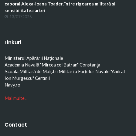
caporal Alexa-Ioana Toader, între rigoarea militară și
sensibilitatea artei
13/07/2026
Linkuri
Ministerul Apărării Naţionale
Academia Navală "Mircea cel Batran" Constanţa
Școala Militară de Maiștri Militari a Forțelor Navale "Amiral
Ion Murgescu"
Certmil
Navy.ro
Mai multe..
Contact