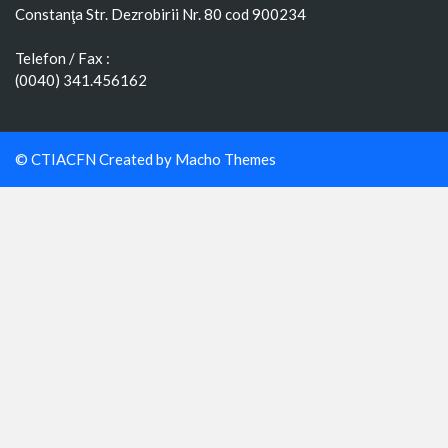
Constanţa Str. Dezrobirii Nr. 80 cod 900234
Telefon / Fax :
(0040) 341.456162
© CTIACFN Created by
Macho Themes