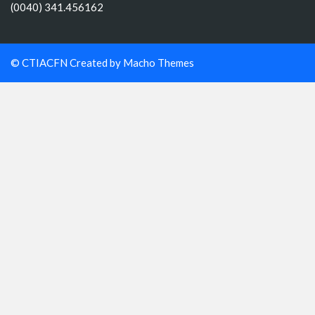
(0040) 341.456162
© CTIACFN Created by
Macho Themes